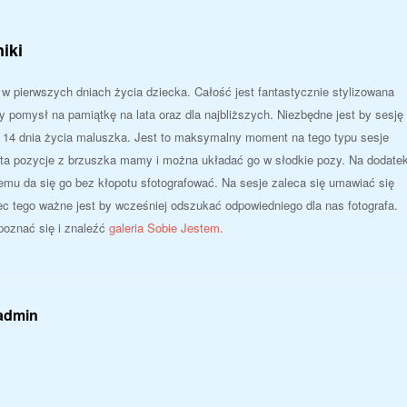
iki
w pierwszych dniach życia dziecka. Całość jest fantastycznie stylizowana
 pomysł na pamiątkę na lata oraz dla najbliższych. Niezbędne jest by sesję
o 14 dnia życia maluszka. Jest to maksymalny moment na tego typu sesje
ta pozycje z brzuszka mamy i można układać go w słodkie pozy. Na dodate
emu da się go bez kłopotu sfotografować. Na sesje zaleca się umawiać się
c tego ważne jest by wcześniej odszukać odpowiedniego dla nas fotografa.
poznać się i znaleźć
galeria Sobie Jestem
.
 admin