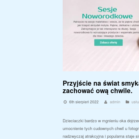
Przyjście na świat smy
zachować ową chwile.
6th sierpień 2022
admin
usłu
Dzieciaczki bardzo w mgnieniu oka dojrze
umocnienie tych cudownych chwil u fotogr
nadzwyczaj atrakcyjna i popularna staje s