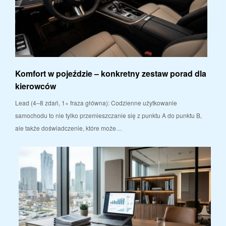
Komfort w pojeździe – konkretny zestaw porad dla
kierowców
Lead (4–8 zdań, 1× fraza główna): Codzienne użytkowanie
samochodu to nie tylko przemieszczanie się z punktu A do punktu B,
ale także doświadczenie, które może…