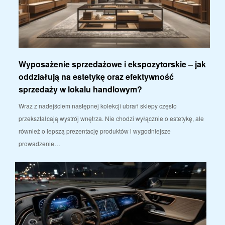
Wyposażenie sprzedażowe i ekspozytorskie – jak
oddziałują na estetykę oraz efektywność
sprzedaży w lokalu handlowym?
Wraz z nadejściem następnej kolekcji ubrań sklepy często
przekształcają wystrój wnętrza. Nie chodzi wyłącznie o estetykę, ale
również o lepszą prezentację produktów i wygodniejsze
prowadzenie…