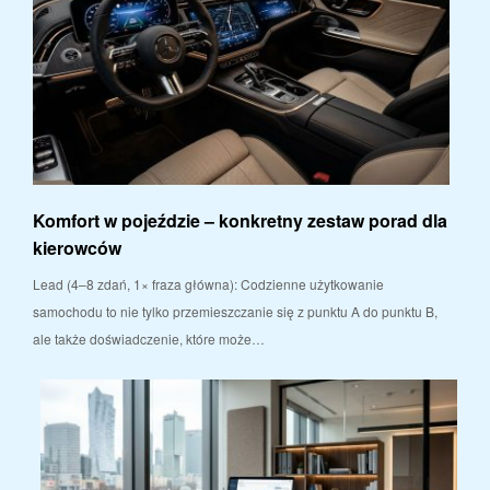
Komfort w pojeździe – konkretny zestaw porad dla
kierowców
Lead (4–8 zdań, 1× fraza główna): Codzienne użytkowanie
samochodu to nie tylko przemieszczanie się z punktu A do punktu B,
ale także doświadczenie, które może…