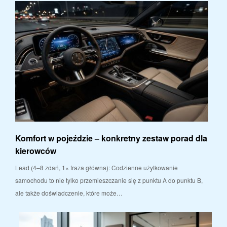
Komfort w pojeździe – konkretny zestaw porad dla
kierowców
Lead (4–8 zdań, 1× fraza główna): Codzienne użytkowanie
samochodu to nie tylko przemieszczanie się z punktu A do punktu B,
ale także doświadczenie, które może…