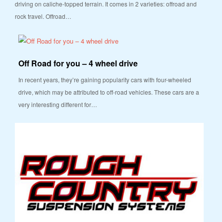
driving on caliche-topped terrain. It comes in 2 varieties: offroad and
rock travel. Offroad…
Off Road for you – 4 wheel drive
In recent years, they’re gaining popularity cars with four-wheeled
drive, which may be attributed to off-road vehicles. These cars are a
very interesting different for…