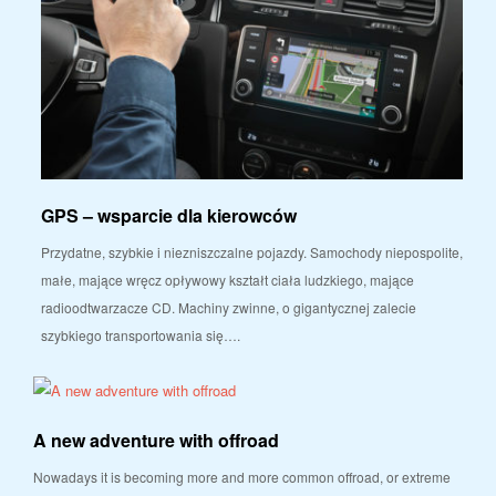
GPS – wsparcie dla kierowców
Przydatne, szybkie i niezniszczalne pojazdy. Samochody niepospolite,
małe, mające wręcz opływowy kształt ciała ludzkiego, mające
radioodtwarzacze CD. Machiny zwinne, o gigantycznej zalecie
szybkiego transportowania się….
A new adventure with offroad
Nowadays it is becoming more and more common offroad, or extreme