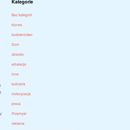
Kategorie
Bez kategorii
biznes
budownictwo
Dom
dziecko
edukacja
inne
kulinaria
g
t
motoryzacja
praca
Przemysł
of
reklama