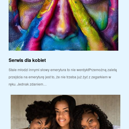
Serwis dla kobiet
Stale młodzi innymi słowy emerytura to nie werdyktPrzemożną zaletą
przejścia na emeryturę jest to, że nie trzeba już żyć z zegarkiem w
ręku. Jednak zdaniem…