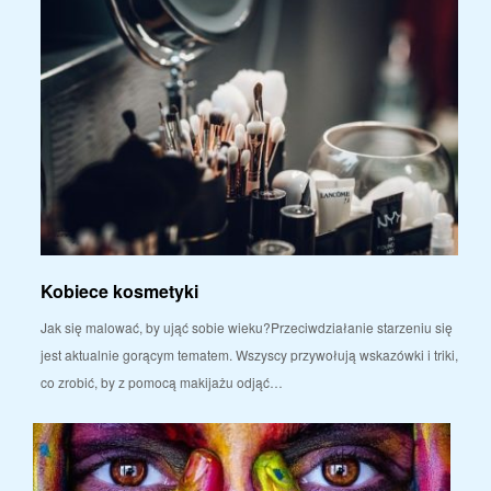
Kobiece kosmetyki
Jak się malować, by ująć sobie wieku?Przeciwdziałanie starzeniu się
jest aktualnie gorącym tematem. Wszyscy przywołują wskazówki i triki,
co zrobić, by z pomocą makijażu odjąć…