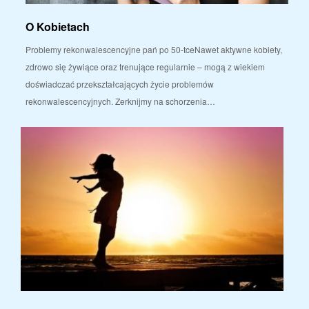
O Kobietach
Problemy rekonwalescencyjne pań po 50-tceNawet aktywne kobiety,
zdrowo się żywiące oraz trenujące regularnie – mogą z wiekiem
doświadczać przekształcających życie problemów
rekonwalescencyjnych. Zerknijmy na schorzenia…