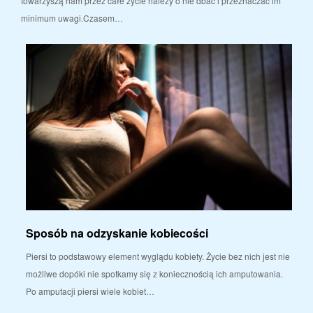
towarzyszą nam przez całe życie należy o nie dbać i przeznaczać im
minimum uwagi.Czasem…
Sposób na odzyskanie kobiecości
Piersi to podstawowy element wyglądu kobiety. Życie bez nich jest nie
możliwe dopóki nie spotkamy się z koniecznością ich amputowania.
Po amputacji piersi wiele kobiet…