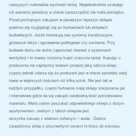
należytych materiałów wychodzi taniej. Niejednokrotnie szukając
ich samemu jesteśmy w stanie zaoszczędzić nie małe pieniądze.
Przed pochopnym zakupem w pierwszym lepszym sklepie
powinno się rozglądnąć się po hurtowniach lub składach
budowlanych. Jeżeli interesują nas systemy kanalizacyjne,
grzewcze także i ogrzewanie podłogowe czy sanitarne. Przy
budowie domu nie wolno zapomnieć również o systemach
wentylacji i te towary możemy kupić znacznie taniej. Kupując u
producenta nie zapłacimy bowiem prowizji jaką nalicza sklep.
często jednak zdarza się że producent jest w stanie sprzedać swój
towar w większych ilościach niż kilka sztuk. Nie jest tak w
każdym przypadku, często hurtownie mają sklepy stacjonarne jak
i internetowe gdzie da się zakupić swobodną ilość potrzebowano
materiału. Warto zatem poszukać odpowiedniego sklepu z dużym
asortymentem. Jednym z takich sklepów jest
skrzynka zasuwy z wiekiem żeliwnym – woda . Dobrze
zaopatrzony sklep z przyzwoitymi cenami to klucz do sukcesu.