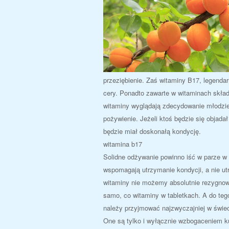
przeziębienie. Zaś witaminy B17, legenda
cery. Ponadto zawarte w witaminach skład
witaminy wyglądają zdecydowanie młodziej.
pożywienie. Jeżeli ktoś będzie się objada
będzie miał doskonałą kondycję.
witamina b17
Solidne odżywanie powinno iść w parze w 
wspomagają utrzymanie kondycji, a nie u
witaminy nie możemy absolutnie rezygnow
samo, co witaminy w tabletkach. A do teg
należy przyjmować najzwyczajniej w świe
One są tylko i wyłącznie wzbogaceniem k