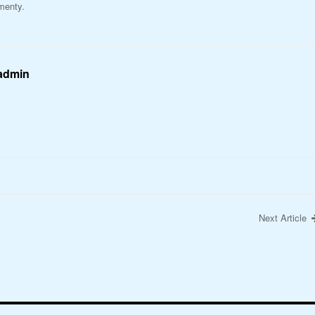
menty.
 admin
Next Article