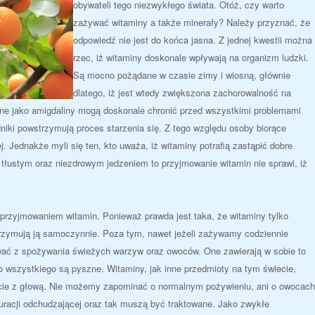
obywateli tego niezwykłego świata. Otóż, czy warto
zażywać witaminy a także minerały? Należy przyznać, że
odpowiedź nie jest do końca jasna. Z jednej kwestii można
rzec, iż witaminy doskonale wpływają na organizm ludzki.
Są mocno pożądane w czasie zimy i wiosną, głównie
dlatego, iż jest wtedy zwiększona zachorowalność na
rne jako amigdaliny mogą doskonale chronić przed wszystkimi problemami
niki powstrzymują proces starzenia się. Z tego względu osoby biorące
 Jednakże myli się ten, kto uważa, iż witaminy potrafią zastąpić dobre
ł tłustym oraz niezdrowym jedzeniem to przyjmowanie witamin nie sprawi, iż
przyjmowaniem witamin. Ponieważ prawda jest taka, że witaminy tylko
trzymują ją samoczynnie. Poza tym, nawet jeżeli zażywamy codziennie
ać z spożywania świeżych warzyw oraz owoców. One zawierają w sobie to
o wszystkiego są pyszne. Witaminy, jak inne przedmioty na tym świecie,
cie z głową. Nie możemy zapominać o normalnym pożywieniu, ani o owocach
uracji odchudzającej oraz tak muszą być traktowane. Jako zwykłe