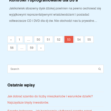
Jakikolwiek stosowny dysk dżokej powinien na pewno cechować się
wyjątkowymi reprezentatywnymi właściwościami i posiadać
odtwarzacze CD i DVD dla dj-ów. Nie obchodzi nas tu prywatne…
«
1
…
50
51
52
53
54
55
56
…
59
»
Ostatnie wpisy
Jak dobrać szambo do liczby mieszkańców i warunków działki?
Najczęstsze błędy inwestorów.
Szambo betonowe – jak bezpiecznie użytkować szambo przed