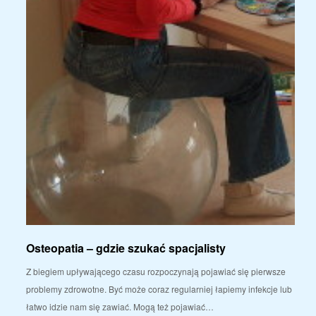
Osteopatia – gdzie szukać spacjalisty
Z biegiem upływającego czasu rozpoczynają pojawiać się pierwsze
problemy zdrowotne. Być może coraz regularniej łapiemy infekcje lub
łatwo idzie nam się zawiać. Mogą też pojawiać…