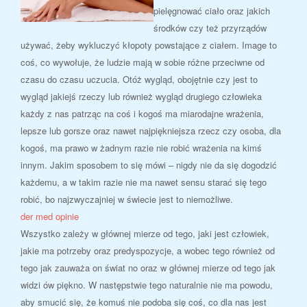
pielęgnować ciało oraz jakich
środków czy też przyrządów
używać, żeby wykluczyć kłopoty powstające z ciałem. Image to
coś, co wywołuje, że ludzie mają w sobie różne przeciwne od
czasu do czasu uczucia. Otóż wygląd, obojętnie czy jest to
wygląd jakiejś rzeczy lub również wygląd drugiego człowieka
każdy z nas patrząc na coś i kogoś ma miarodajne wrażenia,
lepsze lub gorsze oraz nawet najpiękniejsza rzecz czy osoba, dla
kogoś, ma prawo w żadnym razie nie robić wrażenia na kimś
innym. Jakim sposobem to się mówi – nigdy nie da się dogodzić
każdemu, a w takim razie nie ma nawet sensu starać się tego
robić, bo najzwyczajniej w świecie jest to niemożliwe.
der med opinie
Wszystko zależy w głównej mierze od tego, jaki jest człowiek,
jakie ma potrzeby oraz predyspozycje, a wobec tego również od
tego jak zauważa on świat no oraz w głównej mierze od tego jak
widzi ów piękno. W następstwie tego naturalnie nie ma powodu,
aby smucić się, że komuś nie podoba się coś, co dla nas jest