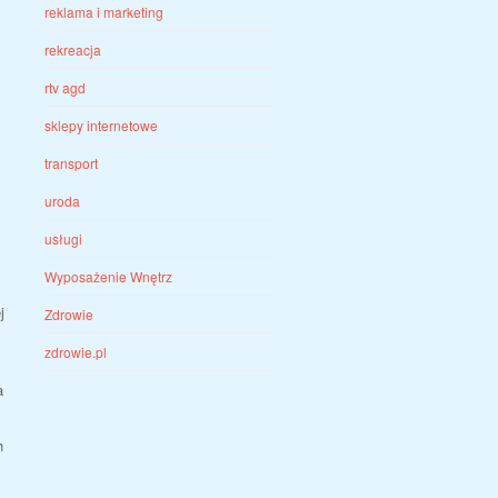
reklama i marketing
rekreacja
rtv agd
sklepy internetowe
transport
uroda
usługi
Wyposażenie Wnętrz
j
Zdrowie
zdrowie.pl
a
h