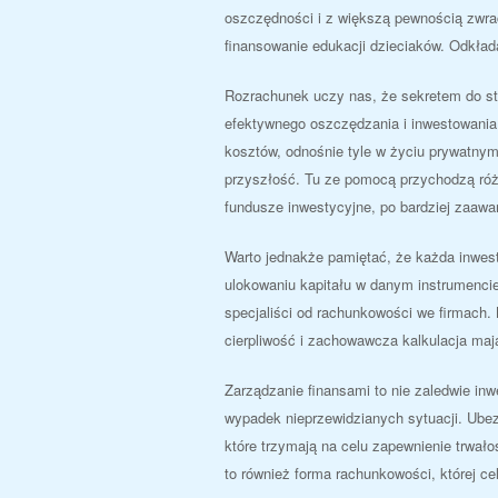
oszczędności i z większą pewnością zwrac
finansowanie edukacji dzieciaków. Odkład
Rozrachunek uczy nas, że sekretem do stab
efektywnego oszczędzania i inwestowania.
kosztów, odnośnie tyle w życiu prywatny
przyszłość. Tu ze pomocą przychodzą róż
fundusze inwestycyjne, po bardziej zaawan
Warto jednakże pamiętać, że każda inwest
ulokowaniu kapitału w danym instrumencie
specjaliści od rachunkowości we firmach. 
cierpliwość i zachowawcza kalkulacja ma
Zarządzanie finansami to nie zaledwie in
wypadek nieprzewidzianych sytuacji. Ubez
które trzymają na celu zapewnienie trwa
to również forma rachunkowości, której c