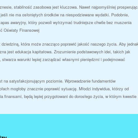
znesie, stabilność zasobowa jest kluczowa. Nawet najpomyślniej prosperując
, jeśli nie ma osłoniętych środków na niespodziewane wydatki. Podobnie,
zapas awaryjny, który pozwoli wytrzymać trudniejsze chwile bez muszenia
ść Oświaty Finansowej
t dziedziną, która może znacząco poprawić jakość naszego życia. Aby jedna
czna jest edukacja kapitałowa. Zrozumienie podstawowych idei, takich jak
a, stwarza warunki lepiej zarządzać własnymi pieniędzmi i podejmować
est na satysfakcjonującym poziomie. Wprowadzenie fundamentów
łach mogłoby znacznie poprawić sytuację. Młodzi indywidua, którzy od
a finansami, będą lepiej przygotowani do dorosłego życia, w którym kwestie
izy