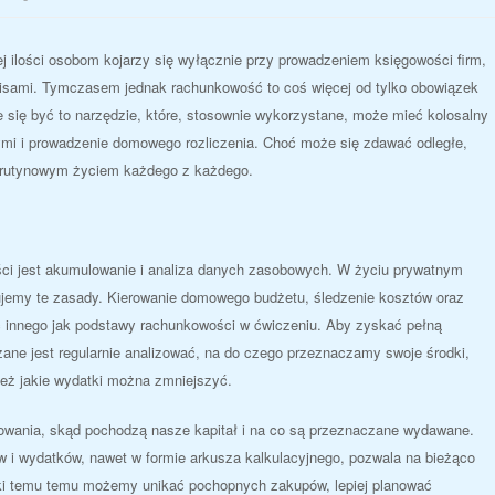
j ilości osobom kojarzy się wyłącznie przy prowadzeniem księgowości firm,
isami. Tymczasem jednak rachunkowość to coś więcej od tylko obowiązek
 się być to narzędzie, które, stosownie wykorzystane, może mieć kolosalny
ymi i prowadzenie domowego rozliczenia. Choć może się zdawać odległe,
 rutynowym życiem każdego z każdego.
 jest akumulowanie i analiza danych zasobowych. W życiu prywatnym
ujemy te zasady. Kierowanie domowego budżetu, śledzenie kosztów oraz
c innego jak podstawy rachunkowości w ćwiczeniu. Aby zyskać pełną
ane jest regularnie analizować, na do czego przeznaczamy swoje środki,
ież jakie wydatki można zmniejszyć.
wania, skąd pochodzą nasze kapitał i na co są przeznaczane wydawane.
 i wydatków, nawet w formie arkusza kalkulacyjnego, pozwala na bieżąco
i temu temu możemy unikać pochopnych zakupów, lepiej planować