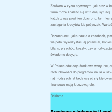
Zarówno w życiu prywatnym, jak oraz w bi
firma może znaleźć się w trudnej sytuacji
każdy z nas powinien dbać o to, by mieć 
zaciągania kredytów lub pożyczek. Warto
Rozrachunek, jako nauka o zasobach, jes
we pełni wykorzystać jej potencjał, konie
bilans, przychód, koszty, czy amortyzacj
świadome decyzje.
W Polsce edukacja środkowa wciąż nie j
rachunkowości do programów nauki w szko
najmłodszych lat będą uczyć się kierowani
finansowe mają kluczową rolę.
Reklama
Branżowe wiadomości i anal