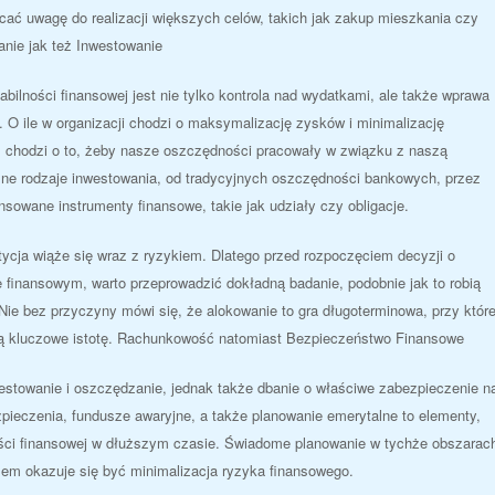
ać uwagę do realizacji większych celów, takich jak zakup mieszkania czy
anie jak też Inwestowanie
ilności finansowej jest nie tylko kontrola nad wydatkami, ale także wprawa
 O ile w organizacji chodzi o maksymalizację zysków i minimalizację
m chodzi o to, żeby nasze oszczędności pracowały w związku z naszą
ne rodzaje inwestowania, od tradycyjnych oszczędności bankowych, przez
sowane instrumenty finansowe, takie jak udziały czy obligacje.
ycja wiąże się wraz z ryzykiem. Dlatego przed rozpoczęciem decyzji o
 finansowym, warto przeprowadzić dokładną badanie, podobnie jak to robią
Nie bez przyczyny mówi się, że alokowanie to gra długoterminowa, przy które
ją kluczowe istotę. Rachunkowość natomiast Bezpieczeństwo Finansowe
westowanie i oszczędzanie, jednak także dbanie o właściwe zabezpieczenie n
pieczenia, fundusze awaryjne, a także planowanie emerytalne to elementy,
łości finansowej w dłuższym czasie. Świadome planowanie w tychże obszarac
elem okazuje się być minimalizacja ryzyka finansowego.