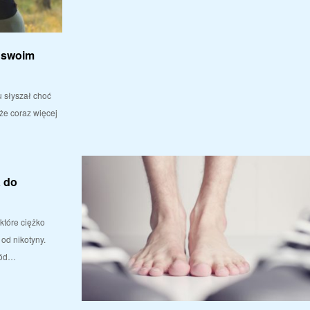
w swoim
 słyszał choć
 że coraz więcej
a do
które ciężko
 od nikotyny.
łód…