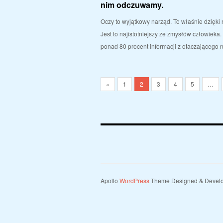
nim odczuwamy.
Oczy to wyjątkowy narząd. To właśnie dzięki 
Jest to najistotniejszy ze zmysłów człowieka
ponad 80 procent informacji z otaczającego
«
1
2
3
4
5
…
Apollo
WordPress
Theme Designed & Devel