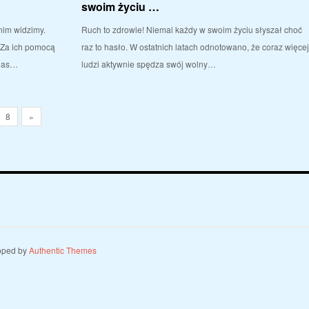
swoim życiu …
nim widzimy.
Ruch to zdrowie! Niemal każdy w swoim życiu słyszał choć
. Za ich pomocą
raz to hasło. W ostatnich latach odnotowano, że coraz więce
 nas…
ludzi aktywnie spędza swój wolny…
8
»
oped by
Authentic Themes