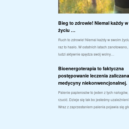
Bieg to zdrowie! Niemal każdy 
życiu …
Ruch to zdrowie! Niemal każdy w swoim życiu
raz to hasło. W ostatnich latach zanotowano,
ludzi aktywnie spędza swój wolny…
Bioenergoterapia to faktyczna
postępowanie leczenia zaliczan
medycyny niekonwencjonalnej.
Palenie papierosów to jeden z tych nałogów, 
rzucić. Dzieje się tak bo jesteśmy uzależnieni
Wraz z zaprzestaniem palenia pojawia się g