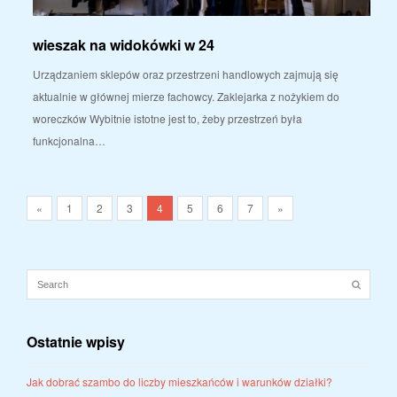
wieszak na widokówki w 24
Urządzaniem sklepów oraz przestrzeni handlowych zajmują się
aktualnie w głównej mierze fachowcy. Zaklejarka z nożykiem do
woreczków Wybitnie istotne jest to, żeby przestrzeń była
funkcjonalna…
«
1
2
3
4
5
6
7
»
Ostatnie wpisy
Jak dobrać szambo do liczby mieszkańców i warunków działki?