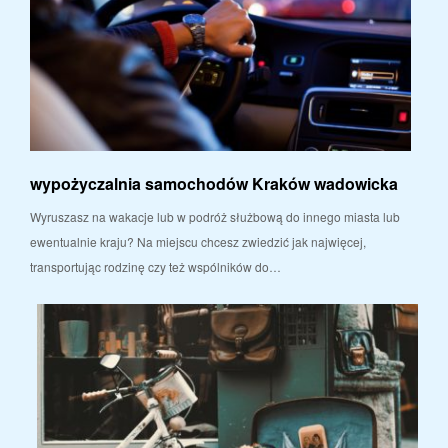
wypożyczalnia samochodów Kraków wadowicka
Wyruszasz na wakacje lub w podróż służbową do innego miasta lub
ewentualnie kraju? Na miejscu chcesz zwiedzić jak najwięcej,
transportując rodzinę czy też wspólników do…